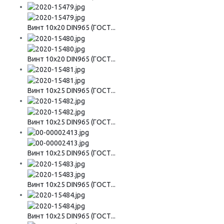
Винт 10х20 DIN965 (ГОСТ...
Винт 10х20 DIN965 (ГОСТ...
Винт 10х25 DIN965 (ГОСТ...
Винт 10х25 DIN965 (ГОСТ...
Винт 10х25 DIN965 (ГОСТ...
Винт 10х25 DIN965 (ГОСТ...
Винт 10х25 DIN965 (ГОСТ...