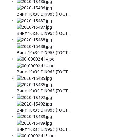
Винт 10х30 DIN965 (ГОСТ...
Винт 10х30 DIN965 (ГОСТ...
Винт 10х30 DIN965 (ГОСТ...
Винт 10х30 DIN965 (ГОСТ...
Винт 10х30 DIN965 (ГОСТ...
Винт 10х35 DIN965 (ГОСТ...
Винт 10х35 DIN965 (ГОСТ...