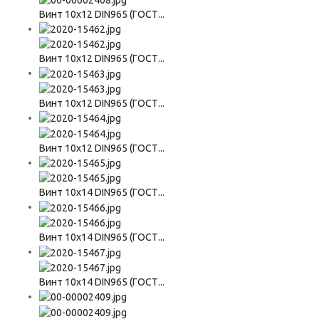
Винт 10х12 DIN965 (ГОСТ...
Винт 10х12 DIN965 (ГОСТ...
Винт 10х12 DIN965 (ГОСТ...
Винт 10х12 DIN965 (ГОСТ...
Винт 10х14 DIN965 (ГОСТ...
Винт 10х14 DIN965 (ГОСТ...
Винт 10х14 DIN965 (ГОСТ...