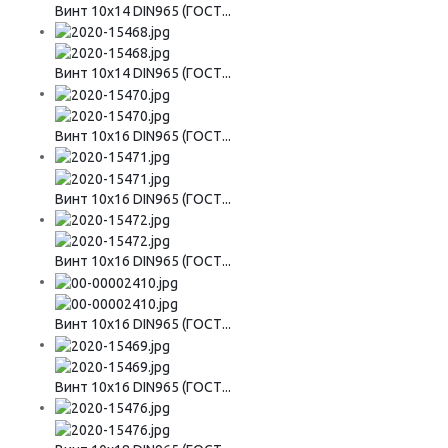
Винт 10х14 DIN965 (ГОСТ...
Винт 10х14 DIN965 (ГОСТ...
Винт 10х16 DIN965 (ГОСТ...
Винт 10х16 DIN965 (ГОСТ...
Винт 10х16 DIN965 (ГОСТ...
Винт 10х16 DIN965 (ГОСТ...
Винт 10х16 DIN965 (ГОСТ...