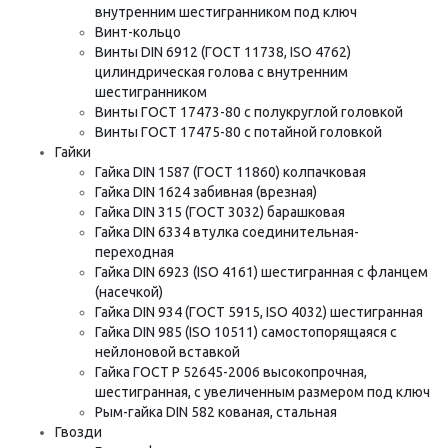
внутренним шестигранником под ключ
Винт-кольцо
Винты DIN 6912 (ГОСТ 11738, ISO 4762)
цилиндрическая голова с внутренним
шестигранником
Винты ГОСТ 17473-80 с полукруглой головкой
Винты ГОСТ 17475-80 с потайной головкой
Гайки
Гайка DIN 1587 (ГОСТ 11860) колпачковая
Гайка DIN 1624 забивная (врезная)
Гайка DIN 315 (ГОСТ 3032) барашковая
Гайка DIN 6334 втулка соединительная-
переходная
Гайка DIN 6923 (ISO 4161) шестигранная с фланцем
(насечкой)
Гайка DIN 934 (ГОСТ 5915, ISO 4032) шестигранная
Гайка DIN 985 (ISO 10511) самостопорящаяся с
нейлоновой вставкой
Гайка ГОСТ Р 52645-2006 высокопрочная,
шестигранная, с увеличенным размером под ключ
Рым-гайка DIN 582 кованая, стальная
Гвозди