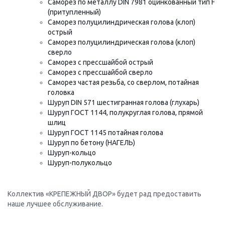
Саморез по металлу DIN 7981 оцинкованный тип F
(притупленный)
Саморез полуцилиндрическая голова (клоп)
острый
Саморез полуцилиндрическая голова (клоп)
сверло
Саморез с прессшайбой острый
Саморез с прессшайбой сверло
Саморез частая резьба, со сверлом, потайная
головка
Шуруп DIN 571 шестигранная голова (глухарь)
Шуруп ГОСТ 1144, полукруглая голова, прямой
шлиц
Шуруп ГОСТ 1145 потайная голова
Шуруп по бетону (НАГЕЛЬ)
Шуруп-кольцо
Шуруп-полукольцо
Коллектив «КРЕПЕЖНЫЙ ДВОР» будет рад предоставить
наше лучшее обслуживание.