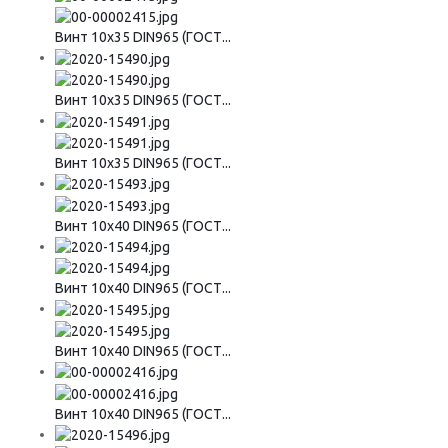
Винт 10х35 DIN965 (ГОСТ...
Винт 10х35 DIN965 (ГОСТ...
Винт 10х35 DIN965 (ГОСТ...
Винт 10х40 DIN965 (ГОСТ...
Винт 10х40 DIN965 (ГОСТ...
Винт 10х40 DIN965 (ГОСТ...
Винт 10х40 DIN965 (ГОСТ...