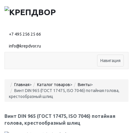
+7 495 256 25 66
info@krepdvor.ru
Навигация
Главная
>
Каталог товаров
>
Винты
>
Винт DIN 965 (ГОСТ 17475, ISO 7046) потайная голова,
крестообразный шлиц
Винт DIN 965 (ГОСТ 17475, ISO 7046) потайная
голова, крестообразный шлиц