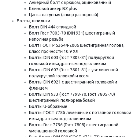
Анкерный болт с крюком, оцинкованный
Клиновой анкер BZ plus
Цанга латунная (анкер распорный)
Болты, шпильки
Болт DIN 444 откидной
Болт Гост 7805-70 (DIN 931) шестигранный
неполная резьба
Болт ГОСТ Р 52644-2006 шестигранная голова,
класс прочности 10.9 ХЛ
Болты DIN 603 (Гост 7802-81) полукруглой
головкой и квадратным подголовком
Болты DIN 607 (Гост 7801-81) с увеличенной
полукруглой головкой и усом
Болты DIN 6921 с шестигранной головкой и
фланцем
Болты DIN 933 (Гост 7798-70, Гост 7805-70)
шестигранный, полнорезьбовой
Болты U-образные
Болты ГОСТ 7786 лемешные с потайной головкой
и квадратным подголовником
Болты Гост 7796 (Гост 7808) с шестигранной
уменьшенной головкой
Рым-болты DIN 580 (ГОСТ 4751-73) с кольцом и