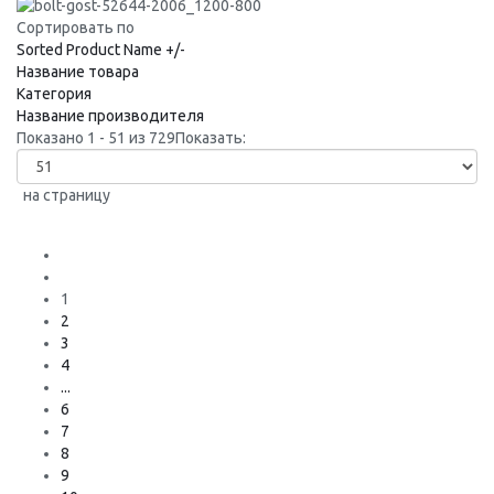
Сортировать по
Sorted Product Name +/-
Название товара
Категория
Название производителя
Показано 1 - 51 из 729
Показать:
на страницу
1
2
3
4
...
6
7
8
9