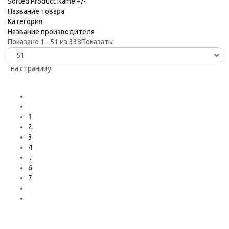
Sorted Product Name +/-
Название товара
Категория
Название производителя
Показано 1 - 51 из 338
Показать:
на страницу
1
2
3
4
...
6
7