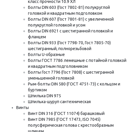
класс прочности 10.9 ХЛ
Болты DIN 603 (Гост 7802-81) полукруглой
головкой и квадратным подголовком
Болты DIN 607 (Гост 7801-81) с увеличенной
полукруглой головкой и усом
Болты DIN 6921 с шестигранной головкой и
фланцем
Болты DIN 933 (Гост 7798-70, Гост 7805-70)
шестигранный, полнорезьбовой
Болты U-образные
Болты ГОСТ 7786 лемешные с потайной головкой
и квадратным подголовником
Болты Гост 7796 (Гост 7808) с шестигранной
уменьшенной головкой
Рым-болты DIN 580 (ГОСТ 4751-73) с кольцом и
буртиком
Шпилька DIN 975
Шпилька-шуруп сантехническая
Винты
Винт DIN 316 (ГОСТ 11074) барашковый
Винт DIN 7985 (ГОСТ 17473, ISO 7045)
полусферическая голова с крестообразным
шлицем