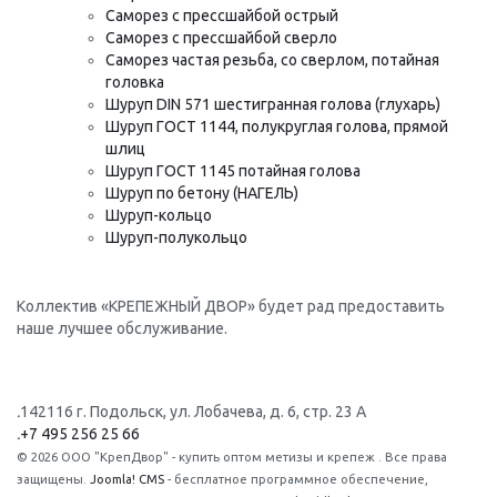
Саморез с прессшайбой острый
Саморез с прессшайбой сверло
Саморез частая резьба, со сверлом, потайная
головка
Шуруп DIN 571 шестигранная голова (глухарь)
Шуруп ГОСТ 1144, полукруглая голова, прямой
шлиц
Шуруп ГОСТ 1145 потайная голова
Шуруп по бетону (НАГЕЛЬ)
Шуруп-кольцо
Шуруп-полукольцо
Коллектив «КРЕПЕЖНЫЙ ДВОР» будет рад предоставить
наше лучшее обслуживание.
.
142116 г. Подольск, ул. Лобачева, д. 6, стр. 23 А
.
+7 495 256 25 66
© 2026 ООО "КрепДвор" - купить оптом метизы и крепеж . Все права
защищены.
Joomla! CMS
- бесплатное программное обеспечение,