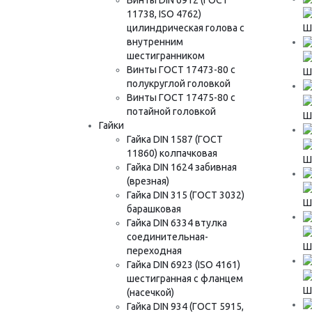
11738, ISO 4762)
цилиндрическая голова с
Шу
внутренним
шестигранником
Винты ГОСТ 17473-80 с
Шу
полукруглой головкой
Винты ГОСТ 17475-80 с
потайной головкой
Шу
Гайки
Гайка DIN 1587 (ГОСТ
11860) колпачковая
Шу
Гайка DIN 1624 забивная
(врезная)
Гайка DIN 315 (ГОСТ 3032)
Шу
барашковая
Гайка DIN 6334 втулка
соединительная-
Шу
переходная
Гайка DIN 6923 (ISO 4161)
шестигранная с фланцем
Шу
(насечкой)
Гайка DIN 934 (ГОСТ 5915,