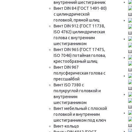
внутренний шестигранник
Винт DIN 84 (ГОСТ 1491-80)
с цилиндрической
Шу
головкой, прямой шлиц
Винт DIN 912 (ГОСТ 11738,
ISO 4762) цилиндрическая
Шу
голова с внутренним
шестигранником
Винт DIN 965 (ГОСТ 17475,
Шу
ISO 7046) потайная голова,
крестообразный шлиц
Винт DIN 967
Шу
полусферическая голова с
прессшайбой
Винт ISO 7380 с
Шу
полукруглой головкой и
внутренним
шестигранником
Шу
Винт мебельный с плоской
головкой и внутренним
шестигранником под ключ
Шу
Винт-кольцо
Винты DIN 6912 (ГОСТ