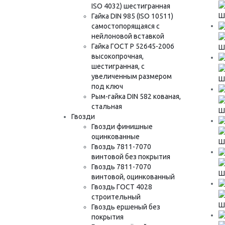
ISO 4032) шестигранная
Шу
Гайка DIN 985 (ISO 10511)
самостопорящаяся с
нейлоновой вставкой
Гайка ГОСТ Р 52645-2006
Шу
высокопрочная,
шестигранная, с
увеличенным размером
Шу
под ключ
Рым-гайка DIN 582 кованая,
стальная
Шу
Гвозди
Гвозди финишные
оцинкованные
Шу
Гвоздь 7811-7070
винтовой без покрытия
Гвоздь 7811-7070
Шу
винтовой, оцинкованный
Гвоздь ГОСТ 4028
строительный
Шу
Гвоздь ершеный без
покрытия