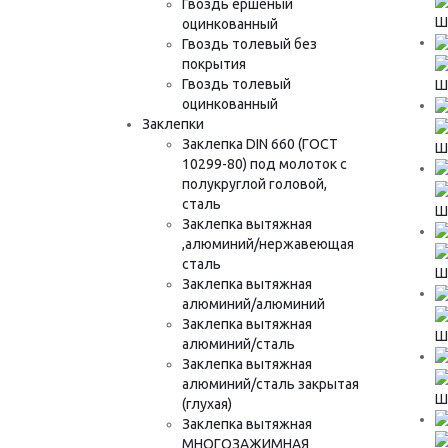
Гвоздь ершёный
Шу
оцинкованный
Гвоздь толевый без
покрытия
Гвоздь толевый
Шу
оцинкованный
Заклепки
Заклепка DIN 660 (ГОСТ
Шу
10299-80) под молоток с
полукруглой головой,
сталь
Шу
Заклепка вытяжная
,алюминий/нержавеющая
сталь
Шу
Заклепка вытяжная
алюминий/алюминий
Заклепка вытяжная
Шу
алюминий/сталь
Заклепка вытяжная
алюминий/сталь закрытая
Шу
(глухая)
Заклепка вытяжная
МНОГОЗАЖИМНАЯ