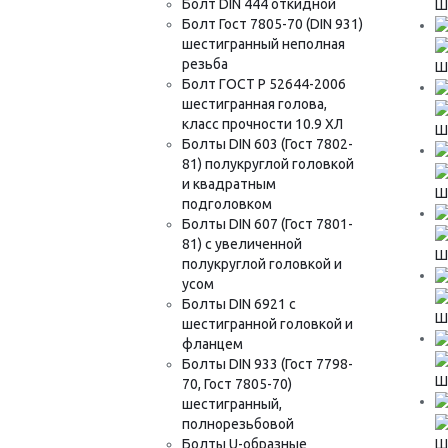
Болт DIN 444 откидной
Ш
Болт Гост 7805-70 (DIN 931)
шестигранный неполная
резьба
Шу
Болт ГОСТ Р 52644-2006
шестигранная голова,
класс прочности 10.9 ХЛ
Шу
Болты DIN 603 (Гост 7802-
81) полукруглой головкой
и квадратным
Шу
подголовком
Болты DIN 607 (Гост 7801-
81) с увеличенной
Шу
полукруглой головкой и
усом
Болты DIN 6921 с
Шу
шестигранной головкой и
фланцем
Болты DIN 933 (Гост 7798-
Шу
70, Гост 7805-70)
шестигранный,
полнорезьбовой
Шу
Болты U-образные