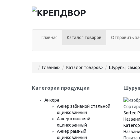
Главная
Каталог товаров
Отправить за
Главная
>
Каталог товаров
>
Шурупы, само
Категории продукции
Шуруп
Анкера
Анкер забивной стальной
Сортиро
оцинкованный
Sorted P
Анкер клиновой
Названи
оцинкованный
Категор
Анкер рамный
Назван
оцинкованный
Показано