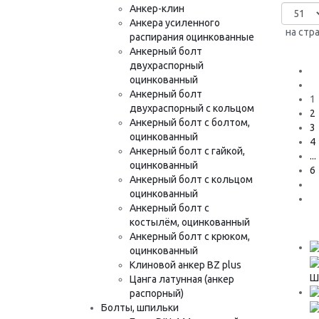
Анкер-клин
Анкера усиленного
на стр
распирания оцинкованные
Анкерный болт
двухраспорный
оцинкованный
Анкерный болт
1
двухраспорный с кольцом
2
Анкерный болт с болтом,
3
оцинкованный
4
Анкерный болт с гайкой,
...
оцинкованный
6
Анкерный болт с кольцом
оцинкованный
Анкерный болт с
костылём, оцинкованный
Анкерный болт с крюком,
оцинкованный
Клиновой анкер BZ plus
Ш
Цанга латунная (анкер
распорный)
Болты, шпильки