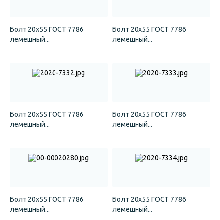
Болт 20x55 ГОСТ 7786
Болт 20x55 ГОСТ 7786
лемешный...
лемешный...
Болт 20x55 ГОСТ 7786
Болт 20x55 ГОСТ 7786
лемешный...
лемешный...
Болт 20x55 ГОСТ 7786
Болт 20x55 ГОСТ 7786
лемешный...
лемешный...