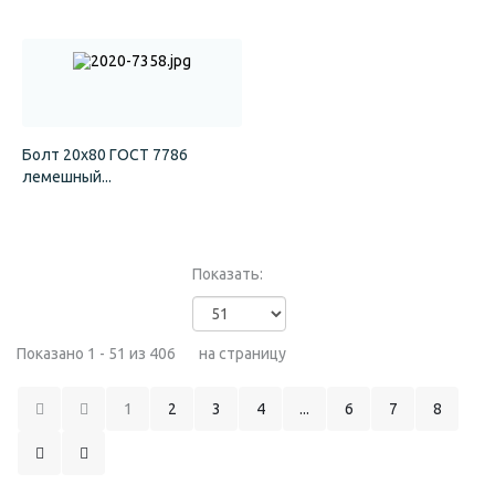
Болт 20x80 ГОСТ 7786
лемешный...
Показать:
Показано 1 - 51 из 406
на страницу
1
2
3
4
...
6
7
8