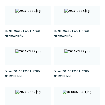
Болт 20x60 ГОСТ 7786
Болт 20x60 ГОСТ 7786
лемешный...
лемешный...
Болт 20x60 ГОСТ 7786
Болт 20x60 ГОСТ 7786
лемешный...
лемешный...