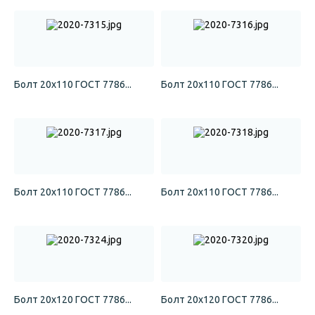
Болт 20x110 ГОСТ 7786...
Болт 20x110 ГОСТ 7786...
Болт 20x110 ГОСТ 7786...
Болт 20x110 ГОСТ 7786...
Болт 20x120 ГОСТ 7786...
Болт 20x120 ГОСТ 7786...