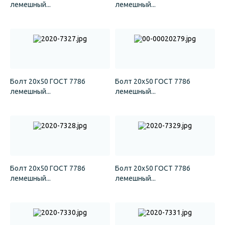
лемешный...
лемешный...
Болт 20x50 ГОСТ 7786
Болт 20x50 ГОСТ 7786
лемешный...
лемешный...
Болт 20x50 ГОСТ 7786
Болт 20x50 ГОСТ 7786
лемешный...
лемешный...