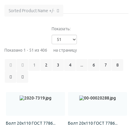
Sorted Product Name +/-
Показать:
Показано 1 - 51 из 406
на страницу
1
2
3
4
...
6
7
8
Болт 20x110 ГОСТ 7786...
Болт 20x110 ГОСТ 7786...